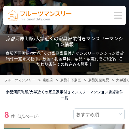
京都河原町駅/大学近くの家具家電付きマンスリーマンシ
ョン情報
京都河原町駅/大学近くの家具家電付きマンスリーマンション賃貸
物件一覧を掲載中。敷金・礼金無料、家具・家電付をご紹介。こ
だわり条件での絞込みも簡単！
フルーツマンスリー
京都府
京都市下京区
京都河原町駅
大学近
京都河原町駅/大学近くの家具家電付きマンスリーマンション賃貸物件
一覧
8
件（1/1ページ）