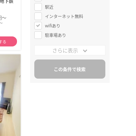
地下鉄
駅近
インターネット無料
0円～
～
wifiあり
駐車場あり
する
さらに表示