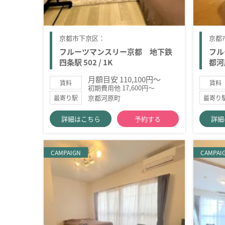
京都市下京区：
京都
フルーツマンスリー京都 地下鉄
フル
四条駅 502 / 1K
都河原
月額目安 110,100円～
賃料
賃料
初期費用他 17,600円～
京都河原町
最寄り駅
最寄り
詳細はこちら
予約する
詳細
CAMPAIGN
CAMPAI