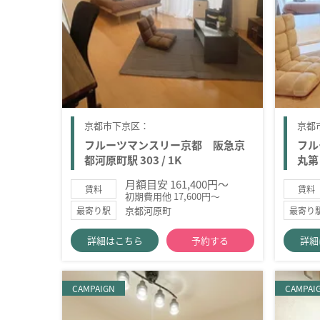
京都市下京区：
京都
フルーツマンスリー京都 阪急京
フル
都河原町駅 303 / 1K
丸第２
月額目安 161,400円～
賃料
賃料
初期費用他 17,600円～
京都河原町
最寄り駅
最寄り
詳細はこちら
予約する
詳細
CAMPAIGN
CAMPAI