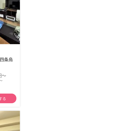
四条烏
0円～
～
する