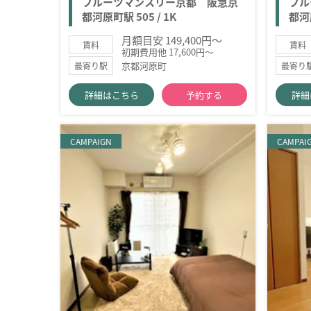
フルーツマンスリー京都 阪急京
フル
都河原町駅 505 / 1K
都河原
月額目安 149,400円～
賃料
賃料
初期費用他 17,600円～
京都河原町
最寄り駅
最寄り
詳細はこちら
予約する
詳細
CAMPAIGN
CAMPAI