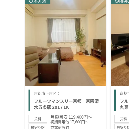
CAMPAIGN
CAMPAI
京都市下京区：
京都
フルーツマンスリー京都 京阪清
フル
水五条駅 201 / 1K
丸第２
月額目安 119,400円～
賃料
賃料
初期費用他 17,600円～
京都河原町
最寄り駅
最寄り