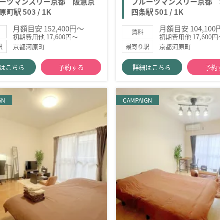
ーツマンスリー京都 阪急京
フルーツマンスリー京都 
町駅 503 / 1K
四条駅 501 / 1K
月額目安 152,400円～
月額目安 104,10
賃料
初期費用他 17,600円～
初期費用他 17,600円
京都河原町
京都河原町
駅
最寄り駅
はこちら
予約する
詳細はこちら
予約
GN
CAMPAIGN