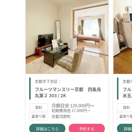
京都市下京区：
京都
フルーツマンスリー京都 四条烏
フル
丸第２ 303 / 2K
水五条
月額目安 129,000円～
賃料
賃料
初期費用他 17,600円～
京都河原町
最寄り駅
最寄り
詳細はこちら
予約する
詳細