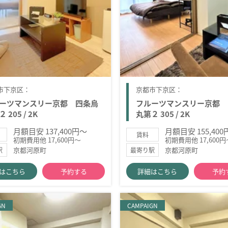
市下京区：
京都市下京区：
ーツマンスリー京都 四条烏
フルーツマンスリー京都 
 205 / 2K
丸第２ 305 / 2K
月額目安 137,400円～
月額目安 155,40
賃料
初期費用他 17,600円～
初期費用他 17,600円
京都河原町
京都河原町
駅
最寄り駅
はこちら
予約する
詳細はこちら
予約
GN
CAMPAIGN