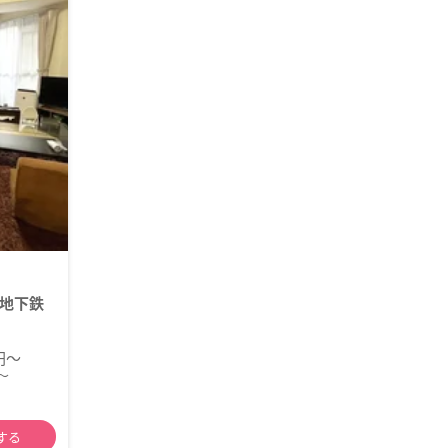
地下鉄
0円～
～
する