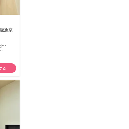
阪急京
0円～
～
する