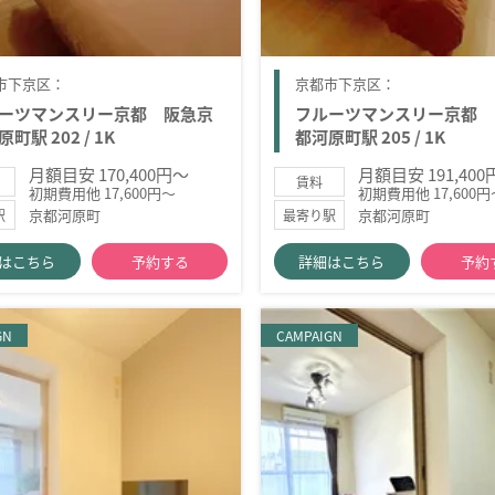
市下京区：
京都市下京区：
ーツマンスリー京都 阪急京
フルーツマンスリー京都 
町駅 202 / 1K
都河原町駅 205 / 1K
月額目安 170,400円～
月額目安 191,40
賃料
初期費用他 17,600円～
初期費用他 17,600円
京都河原町
京都河原町
駅
最寄り駅
はこちら
予約する
詳細はこちら
予約
GN
CAMPAIGN