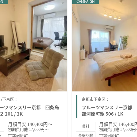
GN
CAMPAIGN
市下京区：
京都市下京区：
ーツマンスリー京都 四条烏
フルーツマンスリー京都 
 201 / 2K
都河原町駅 506 / 1K
月額目安 140,400円～
月額目安 146,40
賃料
初期費用他 17,600円～
初期費用他 17,600円
京都河原町
京都河原町
駅
最寄り駅