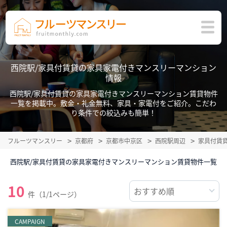
西院駅/家具付賃貸の家具家電付きマンスリーマンション
情報
西院駅/家具付賃貸の家具家電付きマンスリーマンション賃貸物件
一覧を掲載中。敷金・礼金無料、家具・家電付をご紹介。こだわ
り条件での絞込みも簡単！
フルーツマンスリー
京都府
京都市中京区
西院駅周辺
家具付賃
西院駅/家具付賃貸の家具家電付きマンスリーマンション賃貸物件一覧
10
件（1/1ページ）
CAMPAIGN