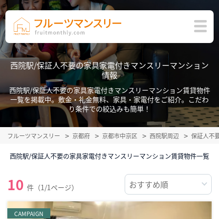
西院駅/保証人不要の家具家電付きマンスリーマンション
情報
西院駅/保証人不要の家具家電付きマンスリーマンション賃貸物件
一覧を掲載中。敷金・礼金無料、家具・家電付をご紹介。こだわ
り条件での絞込みも簡単！
フルーツマンスリー
京都府
京都市中京区
西院駅周辺
保証人不
西院駅/保証人不要の家具家電付きマンスリーマンション賃貸物件一覧
10
件（1/1ページ）
CAMPAIGN